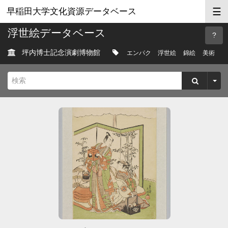
☰
早稲田大学文化資源データベース
浮世絵データベース
坪内博士記念演劇博物館
エンパク
浮世絵
錦絵
美術
ヘル
検索
プ