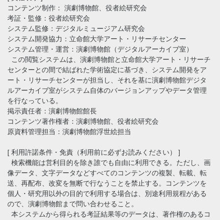
コンテンツ制作： 演劇博物館、役者絵研究会
考証・監修：役者絵研究会
システム監修：デジタルミュージアム研究会
システム開発協力：立命館大学アート・リサーチセンター
システム管理・運営：演劇博物館（デジタルアーカイブ室）
この閲覧システムは、演劇博物館と立命館大学アート・リサーチ
センターとの間で結ばれた学術協定に基づき、システム開発をア
ート・リサーチセンターが担当し、それを基に演劇博物館デジタ
ルアーカイブ室がシステム自体のバージョンアップやデータ管理
を行なっている。
掲示責任者：演劇博物館館長
コンテンツ著作権者：演劇博物館、役者絵研究会
原資料管理担当：演劇博物館浮世絵担当
[ 利用許諾条件・免責（利用前に必ずお読みください） ]
検索機能は営利目的を除き誰でも自由に利用できる。ただし、画
像データ、文字データなどすべてのコンテンツの複製、転載、転
送、再配布、改変を無断で行なうことを禁止する。コンテンツを
個人・研究用以外の目的で利用する場合は、別途利用規程がある
ので、演劇博物館まで問い合わせること。
本システムから得られる考証結果等のデータは、著作権のあるコ