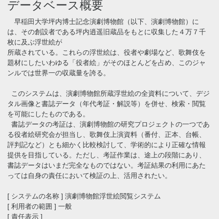
データベース概要
早稲田大学坪内博士記念演劇博物館（以下、演劇博物館）に
は、その創設者である坪内逍遥旧蔵品をもとに収集した４万７千
枚に及ぶ浮世絵が
所蔵されている。これらの浮世絵は、役者や劇場など、歌舞伎を
題材にしたいわゆる「役者絵」がそのほとんどを占め、このジャ
ンルでは世界一の収蔵量を誇る。
このシステムは、演劇博物館所蔵浮世絵の全資料について、デジ
タル画像と書誌データ（年代考証・解説等）を併せ、検索・閲覧
を可能にしたものである。
書誌データの考証は、演劇博物館の研究プロジェクトの一つであ
る役者絵研究会が担当し、歌舞伎上演資料（番付、正本、台帳、
評判記など）とも細かく比較検討して、学術的により正確な情報
提供を目指している。ただし、考証作業は、途上の段階にあり、
書誌データはいまだ完全なものではない。考証結果の利用にあた
っては自身の責任において検証の上、活用されたい。
[ システムの名称 ] 演劇博物館浮世絵閲覧システム
[ 利用者の範囲 ] 一般
[ 責任表示 ]